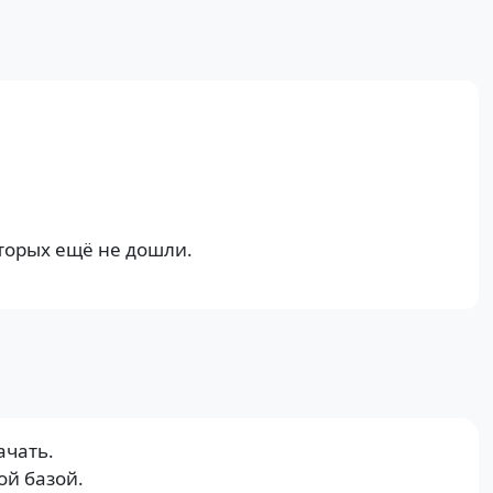
оторых ещё не дошли.
ачать.
ой базой.