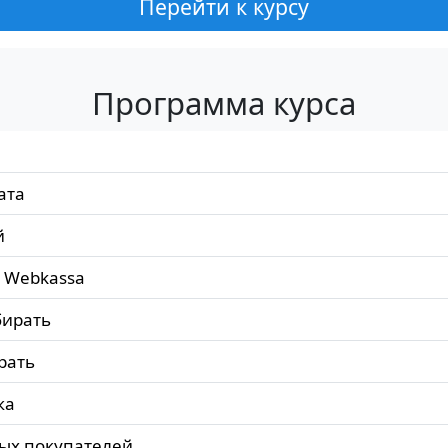
Перейти к курсу
Программа курса
ата
й
 Webkassa
бирать
рать
ка
вых покупателей