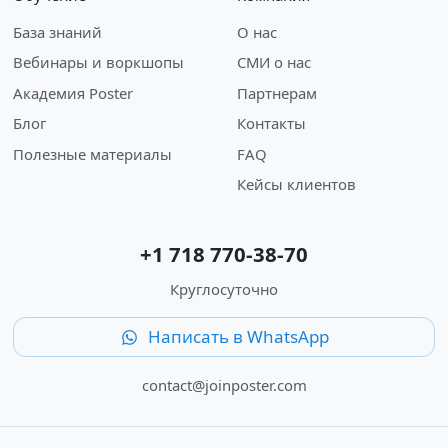
База знаний
О нас
Вебинары и воркшопы
СМИ о нас
Академия Poster
Партнерам
Блог
Контакты
Полезные материалы
FAQ
Кейсы клиентов
+1 718 770-38-70
Круглосуточно
Написать в WhatsApp
contact@joinposter.com