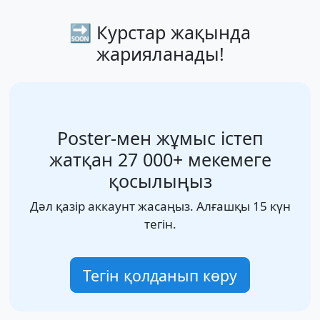
🔜 Курстар жақында
жарияланады!
Poster-мен жұмыс істеп
жатқан 27 000+ мекемеге
қосылыңыз
Дәл қазір аккаунт жасаңыз. Алғашқы 15 күн
тегін.
Тегін қолданып көру