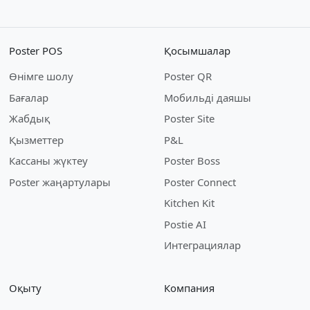
Poster POS
Қосымшалар
Өнімге шолу
Poster QR
Бағалар
Мобильді даяшы
Жабдық
Poster Site
Қызметтер
P&L
Кассаны жүктеу
Poster Boss
Poster жаңартулары
Poster Connect
Kitchen Kit
Postie AI
Интеграциялар
Оқыту
Компания