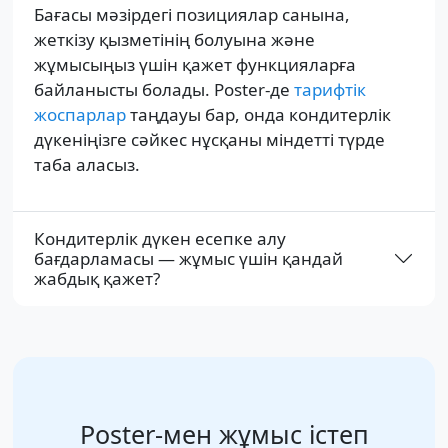
Бағасы мәзірдегі позициялар санына,
жеткізу қызметінің болуына және
жұмысыңыз үшін қажет функцияларға
байланысты болады. Poster-де
тарифтік
жоспарлар
таңдауы бар, онда кондитерлік
дүкеніңізге сәйкес нұсқаны міндетті түрде
таба аласыз.
Кондитерлік дүкен есепке алу
бағдарламасы — жұмыс үшін қандай
жабдық қажет?
Poster-мен жұмыс істеп