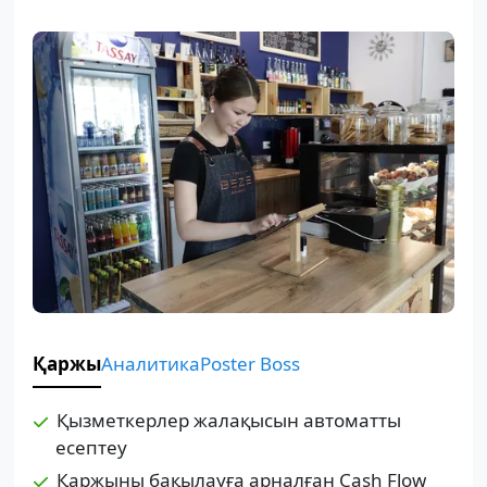
Қаржы
Аналитика
Poster Boss
Қызметкерлер жалақысын автоматты
есептеу
Қаржыны бақылауға арналған Cash Flow