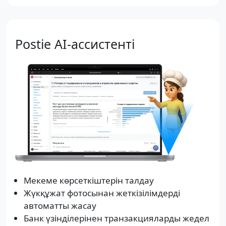
Postie AI-ассистенті
Мекеме көрсеткіштерін талдау
Жүкқұжат фотосынан жеткізілімдерді
автоматты жасау
Банк үзінділерінен транзакцияларды жедел