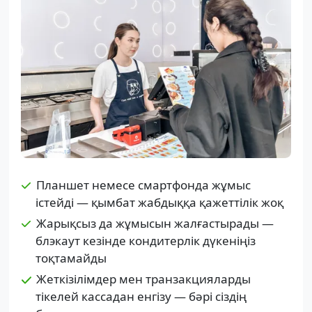
Планшет немесе смартфонда жұмыс
істейді — қымбат жабдыққа қажеттілік жоқ
Жарықсыз да жұмысын жалғастырады —
блэкаут кезінде кондитерлік дүкеніңіз
тоқтамайды
Жеткізілімдер мен транзакцияларды
тікелей кассадан енгізу — бәрі сіздің