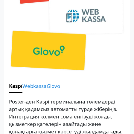
Kaspi
Webkassa
Glovo
Poster-ден Kaspi терминалына төлемдерді
артық қадамсыз автоматты түрде жіберіңіз.
Интеграция қолмен сома енгізуді жояды,
қызметкер қателерін азайтады және
қонақтарға қызмет көрсетуді жылдамдатады.