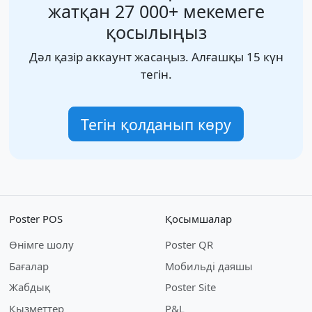
жатқан 27 000+ мекемеге
қосылыңыз
Дәл қазір аккаунт жасаңыз. Алғашқы 15 күн
тегін.
Тегін қолданып көру
Poster POS
Қосымшалар
Өнімге шолу
Poster QR
Бағалар
Мобильді даяшы
Жабдық
Poster Site
Қызметтер
P&L