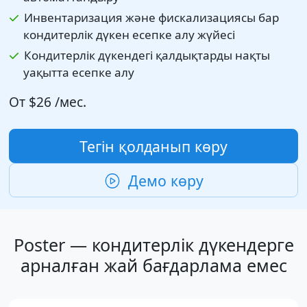
Инвентаризация және фискализациясы бар
кондитерлік дүкен есепке алу жүйесі
Кондитерлік дүкендегі қалдықтарды нақты
уақытта есепке алу
От
$26
/мес.
Тегін қолданып көру
Демо көру
Poster — кондитерлік дүкендерге
арналған жай бағдарлама емес