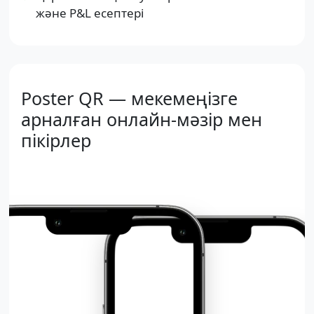
және P&L есептері
Poster QR — мекемеңізге
арналған онлайн-мәзір мен
пікірлер