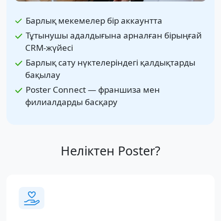
Барлық мекемелер бір аккаунтта
Тұтынушы адалдығына арналған бірыңғай
CRM-жүйесі
Барлық сату нүктелеріндегі қалдықтарды
бақылау
Poster Connect — франшиза мен
филиалдарды басқару
Неліктен Poster?