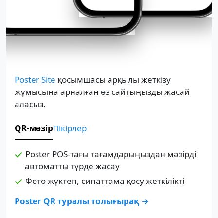
Poster Site
қосымшасы арқылы жеткізу
жұмысына арналған өз сайтыңызды жасай
аласыз.
QR-мәзір
Пікірлер
Poster POS-тағы тағамдарыңыздан мәзірді
автоматты түрде жасау
Фото жүктеп, сипаттама қосу жеткілікті
Poster QR туралы толығырақ →