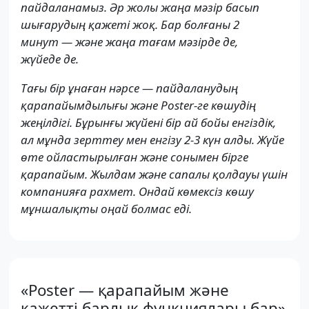
пайдаланамыз. Әр жолы жаңа мәзір басып
шығарудың қажеті жоқ. Бар болғаны 2
минут — және жаңа тағам мәзірде де,
жүйеде де.
Тағы бір ұнаған нәрсе — пайдаланудың
қарапайымдылығы және Poster-ге көшудің
жеңілдігі. Бұрынғы жүйені бір ай бойы енгіздік,
ал мұнда зерттеу мен енгізу 2-3 күн алды. Жүйе
өте ойластырылған және сонымен бірге
қарапайым. Жылдам және сапалы қолдауы үшін
компанияға рахмет. Ондай көмексіз көшу
мұншалықты оңай болмас еді.
«Poster — қарапайым және
қажетті барлық функциялары бар»