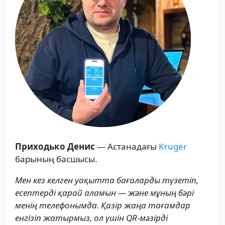
Приходько Денис
— Астанадағы
Kruger
барының басшысы.
Мен кез келген уақытта бағаларды түзетіп,
есептерді қарай аламын — және мұның бәрі
менің телефонымда. Қазір жаңа тағамдар
енгізіп жатырмыз, ол үшін QR-мәзірді