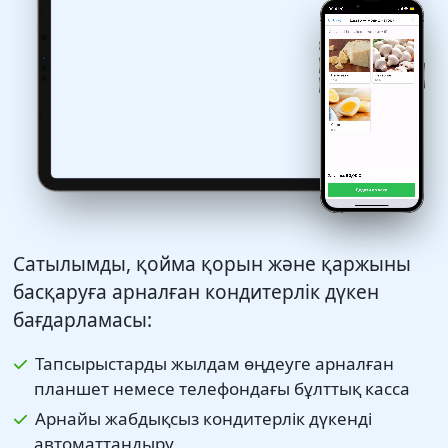
Сатылымды, қойма қорын және қаржыны
басқаруға арналған кондитерлік дүкен
бағдарламасы:
Тапсырыстарды жылдам өңдеуге арналған
планшет немесе телефондағы бұлттық касса
Арнайы жабдықсыз кондитерлік дүкенді
автоматтандыру