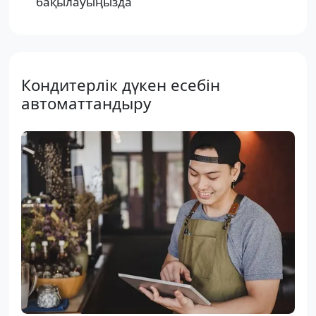
бақылауыңызда
Кондитерлік дүкен есебін
автоматтандыру