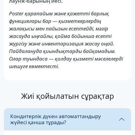
лаунж-барының иесі.
Poster қарапайым және қажетті барлық
функциялары бар — қызметкерлердің
жалақысы мен пайызын есептейді, мәзір
жасауда ыңғайлы, қойма бойынша есепті
жүргізу және инвентаризация жасау оңай.
Пайдалануда қиындықтарды байқамадым.
Олар туындаса — қолдау қызметі мәселелерді
шешуге көмектесті.
Жиі қойылатын сұрақтар
Кондитерлік дүкен автоматтандыру
жүйесі қанша тұрады?