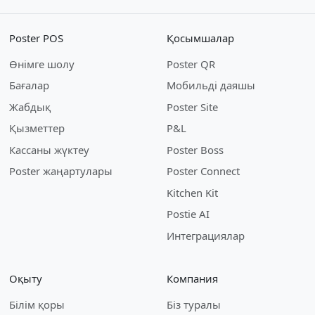
Poster POS
Қосымшалар
Өнімге шолу
Poster QR
Бағалар
Мобильді даяшы
Жабдық
Poster Site
Қызметтер
P&L
Кассаны жүктеу
Poster Boss
Poster жаңартулары
Poster Connect
Kitchen Kit
Postie AI
Интеграциялар
Оқыту
Компания
Білім қоры
Біз туралы