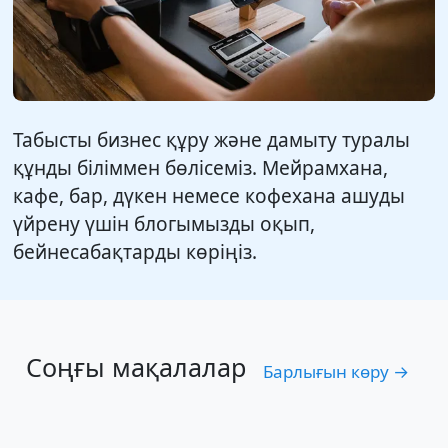
Табысты бизнес құру және дамыту туралы
құнды біліммен бөлісеміз. Мейрамхана,
кафе, бар, дүкен немесе кофехана ашуды
үйрену үшін блогымызды оқып,
бейнесабақтарды көріңіз.
Соңғы мақалалар
Барлығын көру →