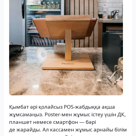
Қымбат әрі қолайсыз POS-жабдыққа ақша
жұмсамаңыз. Poster-мен жұмыс істеу үшін ДК,
планшет немесе смартфон — бәрі
де жарайды. Ал кассамен жұмыс арнайы білім