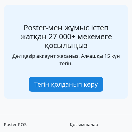
Poster-мен жұмыс істеп
жатқан 27 000+ мекемеге
қосылыңыз
Дәл қазір аккаунт жасаңыз. Алғашқы 15 күн
тегін.
Тегін қолданып көру
Poster POS
Қосымшалар