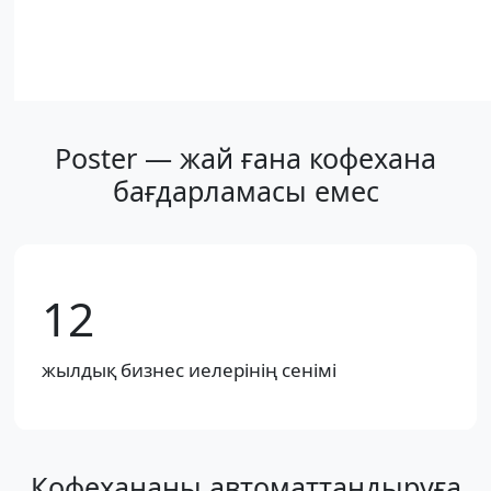
Poster — жай ғана кофехана
бағдарламасы емес
12
жылдық бизнес иелерінің сенімі
Кофехананы автоматтандыруға