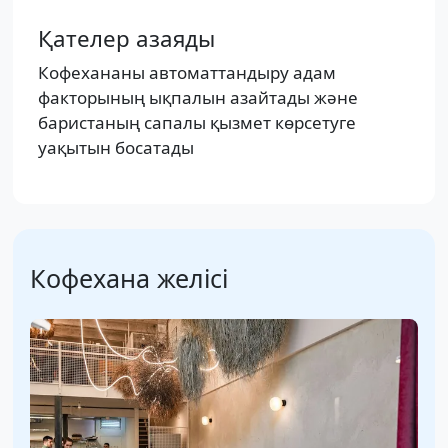
Қателер азаяды
Кофехананы автоматтандыру адам
факторының ықпалын азайтады және
баристаның сапалы қызмет көрсетуге
уақытын босатады
Кофехана желісі