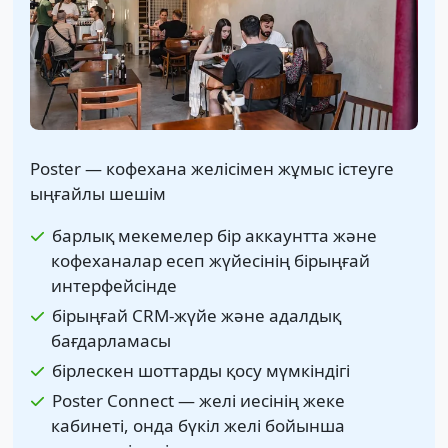
Poster — кофехана желісімен жұмыс істеуге
ыңғайлы шешім
барлық мекемелер бір аккаунтта және
кофеханалар есеп жүйесінің бірыңғай
интерфейсінде
бірыңғай CRM-жүйе және адалдық
бағдарламасы
бірлескен шоттарды қосу мүмкіндігі
Poster Connect — желі иесінің жеке
кабинеті, онда бүкіл желі бойынша