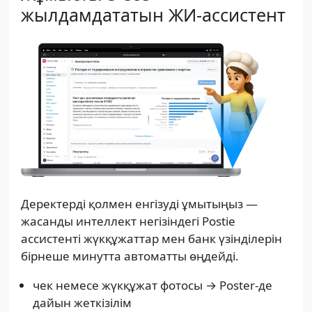
жылдамдататын ЖИ-ассистент
Деректерді қолмен енгізуді ұмытыңыз —
жасанды интеллект негізіндегі Postie
ассистенті жүкқұжаттар мен банк үзінділерін
бірнеше минутта автоматты өңдейді.
чек немесе жүкқұжат фотосы → Poster-де
дайын жеткізілім