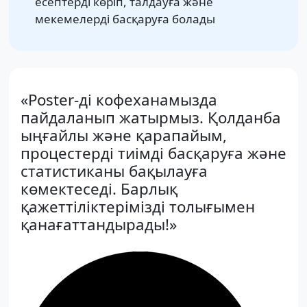
есептерді көріп, талдауға және
мекемелерді басқаруға болады
«Poster-ді кофеханамызда
пайдаланып жатырмыз. Қолданба
ыңғайлы және қарапайым,
процестерді тиімді басқаруға және
статистиканы бақылауға
көмектеседі. Барлық
қажеттіліктерімізді толығымен
қанағаттандырады!»