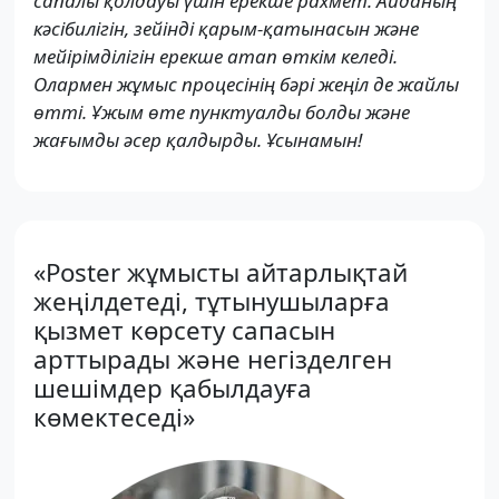
сапалы қолдауы үшін ерекше рахмет. Айданың
кәсібилігін, зейінді қарым-қатынасын және
мейірімділігін ерекше атап өткім келеді.
Олармен жұмыс процесінің бәрі жеңіл де жайлы
өтті. Ұжым өте пунктуалды болды және
жағымды әсер қалдырды. Ұсынамын!
«Poster жұмысты айтарлықтай
жеңілдетеді, тұтынушыларға
қызмет көрсету сапасын
арттырады және негізделген
шешімдер қабылдауға
көмектеседі»