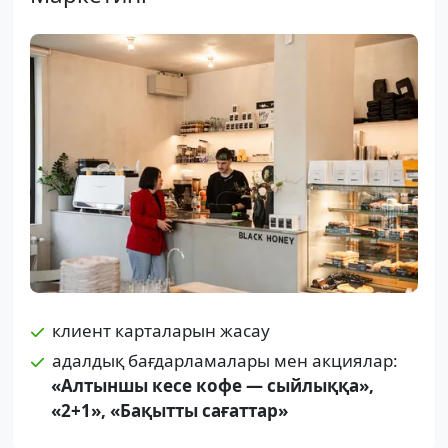
клиент карталарын жасау
адалдық бағдарламалары мен акциялар:
«Алтыншы кесе кофе — сыйлыққа»,
«2+1», «Бақытты сағаттар»