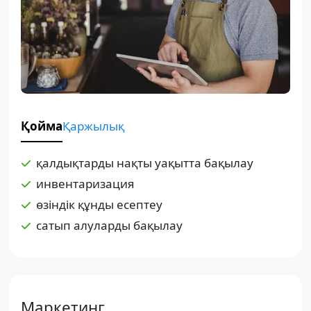
Қойма
Қаржылық
қалдықтарды нақты уақытта бақылау
инвентаризация
өзіндік құнды есептеу
сатып алуларды бақылау
Маркетинг