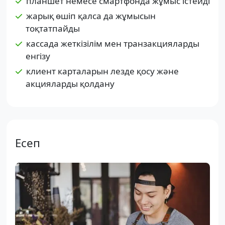
планшет немесе смартфонда жұмыс істейді
жарық өшіп қалса да жұмысын
тоқтатпайды
кассада жеткізілім мен транзакцияларды
енгізу
клиент карталарын лезде қосу және
акцияларды қолдану
Есеп