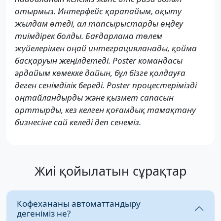
отырмыз. Интерфейс қарапайым, оқыту
жылдам өтеді, ал тапсырыстарды өңдеу
тиімдірек болды. Бағдарлама төлем
жүйелерімен оңай интеграцияланады, қойма
басқаруын жеңілдетеді. Poster командасы
әрдайым көмекке дайын, бұл бізге қолдауға
деген сенімділік береді. Poster процестерімізді
оңтайландырды және қызмет сапасын
арттырды, кез келген қоғамдық тамақтану
бизнесіне сай келеді деп сенеміз.
Жиі қойылатын сұрақтар
Кофехананы автоматтандыру
дегеніміз не?