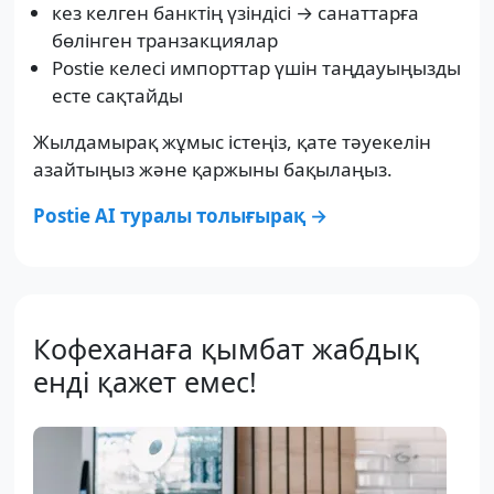
кез келген банктің үзіндісі → санаттарға
бөлінген транзакциялар
Postie келесі импорттар үшін таңдауыңызды
есте сақтайды
Жылдамырақ жұмыс істеңіз, қате тәуекелін
азайтыңыз және қаржыны бақылаңыз.
Postie AI туралы толығырақ →
Кофеханаға қымбат жабдық
енді қажет емес!