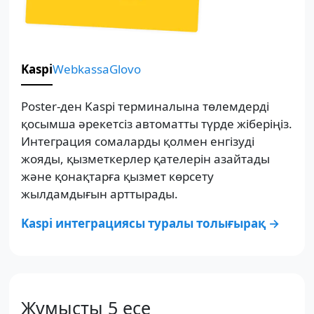
Kaspi
Webkassa
Glovo
Poster-ден Kaspi терминалына төлемдерді
қосымша әрекетсіз автоматты түрде жіберіңіз.
Интеграция сомаларды қолмен енгізуді
жояды, қызметкерлер қателерін азайтады
және қонақтарға қызмет көрсету
жылдамдығын арттырады.
Kaspi интеграциясы туралы толығырақ →
Жұмысты 5 есе