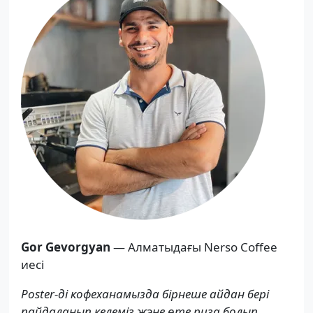
Gor Gevorgyan
— Алматыдағы Nerso Coffee
иесі
Poster-ді кофеханамызда бірнеше айдан бері
пайдаланып келеміз және өте риза болып