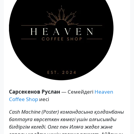
Сарсекенов Руслан
— Семейдегі
Heaven
Coffee Shop
иесі
Cash Machine (Poster) командасына қолданбаны
баптауға көрсеткен көмегі үшін алғысымды
білдіргім келеді. Олег пен Иляға жедел және