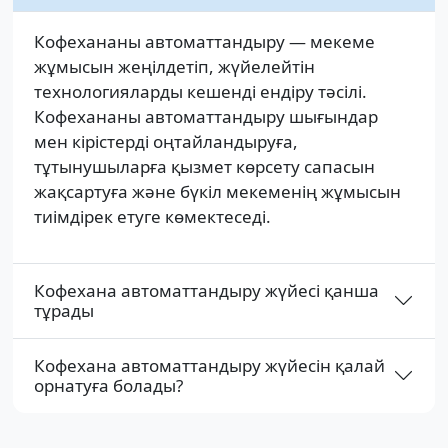
Кофехананы автоматтандыру — мекеме
жұмысын жеңілдетіп, жүйелейтін
технологияларды кешенді ендіру тәсілі.
Кофехананы автоматтандыру шығындар
мен кірістерді оңтайландыруға,
тұтынушыларға қызмет көрсету сапасын
жақсартуға және бүкіл мекеменің жұмысын
тиімдірек етуге көмектеседі.
Кофехана автоматтандыру жүйесі қанша
тұрады
Кофехана автоматтандыру жүйесін қалай
орнатуға болады?