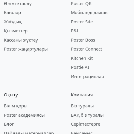
Өнімге шолу
Poster QR
Бағалар
Мобильді даяшы
Жабдық
Poster Site
Қызметтер
P&L
Кассаны жүктеу
Poster Boss
Poster жаңартулары
Poster Connect
Kitchen Kit
Postie AI
Интеграциялар
Оқыту
Компания
Білім қоры
Біз туралы
Poster академиясы
БАҚ біз туралы
Блог
Серіктестерге
Пайдалы материалдар
Байланыс