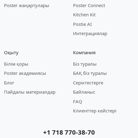
Poster жаңартулары
Poster Connect
Kitchen Kit
Postie AI
Интеграциялар
Оқыту
Компания
Білім қоры
Біз туралы
Poster академиясы
БАҚ біз туралы
Блог
Серіктестерге
Пайдалы материалдар
Байланыс
FAQ
Клиенттер кейстері
+1 718 770-38-70