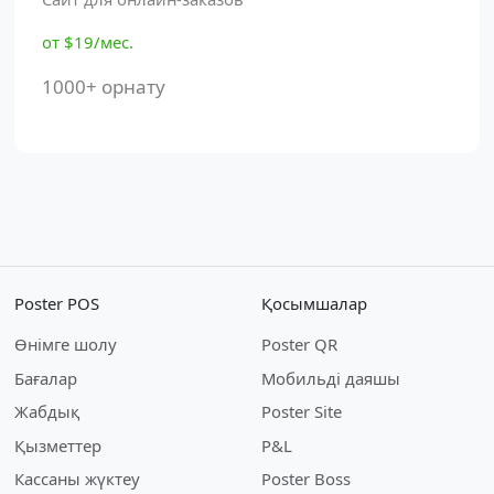
от $19/мес.
1000+ орнату
Poster POS
Қосымшалар
Өнімге шолу
Poster QR
Бағалар
Мобильді даяшы
Жабдық
Poster Site
Қызметтер
P&L
Кассаны жүктеу
Poster Boss