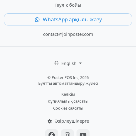
Тәулік бойы
WhatsApp арқылы жазу
contact@joinposter.com
English
© Poster POS Inc, 2026
Бұлтты автоматтандыру жүйесі
Келісім
Құпиялылық саясаты
Cookies саясаты
Әзірлеушілерге