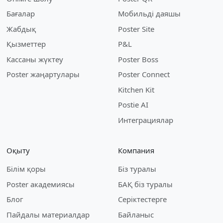
Бағалар
Мобильді даяшы
Жабдық
Poster Site
Қызметтер
P&L
Кассаны жүктеу
Poster Boss
Poster жаңартулары
Poster Connect
Kitchen Kit
Postie AI
Интеграциялар
Оқыту
Компания
Білім қоры
Біз туралы
Poster академиясы
БАҚ біз туралы
Блог
Серіктестерге
Пайдалы материалдар
Байланыс