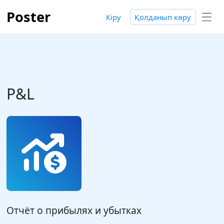
Poster
Кіру
Қолданып көру
P&L
Отчёт о прибылях и убытках