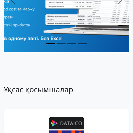
Previous
Next
Ұқсас қосымшалар