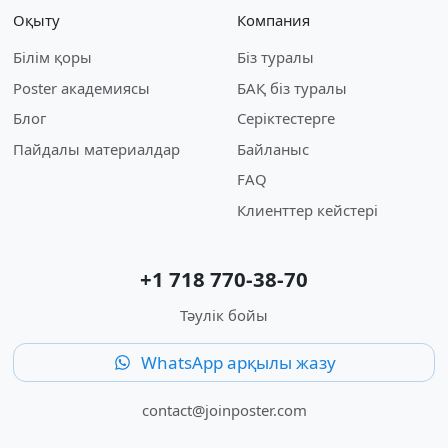
Оқыту
Компания
Білім қоры
Біз туралы
Poster академиясы
БАҚ біз туралы
Блог
Серіктестерге
Пайдалы материалдар
Байланыс
FAQ
Клиенттер кейстері
+1 718 770-38-70
Тәулік бойы
WhatsApp арқылы жазу
contact@joinposter.com