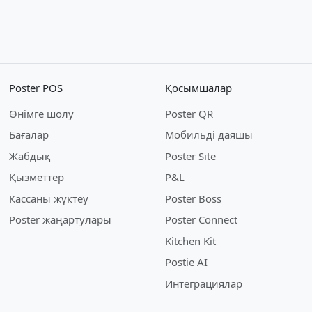
Poster POS
Қосымшалар
Өнімге шолу
Poster QR
Бағалар
Мобильді даяшы
Жабдық
Poster Site
Қызметтер
P&L
Кассаны жүктеу
Poster Boss
Poster жаңартулары
Poster Connect
Kitchen Kit
Postie AI
Интеграциялар