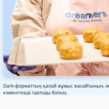
Dark-форматтың қалай жұмыс жасайтынын, мәз
клиенттерді тартуды біліңіз.