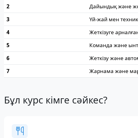
2
Дайындық және ж
3
Үй-жай мен техни
4
Жеткізуге арналға
5
Команда және ын
6
Жеткізу және авт
7
Жарнама және ма
Бұл курс кімге сәйкес?