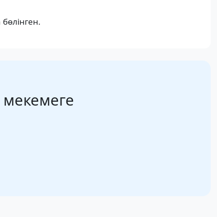
 бөлінген.
+ мекемеге