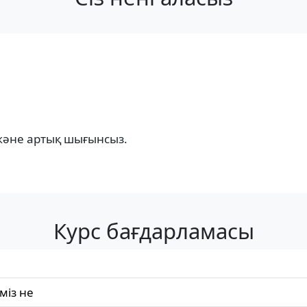
және артық шығынсыз.
Курс бағдарламасы
міз не