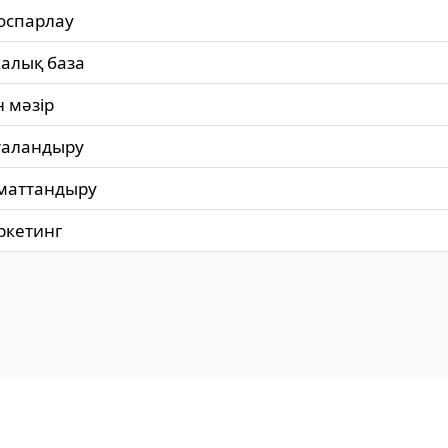
оспарлау
калық база
н мәзір
таландыру
оматтандыру
ркетинг