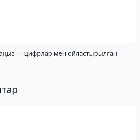
рмаңыз — цифрлар мен ойластырылған
птар