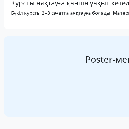
Курсты аяқтауға қанша уақыт кетед
Бүкіл курсты 2–3 сағатта аяқтауға болады. Мате
Poster-ме