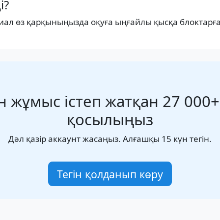
і?
риал өз қарқыныңызда оқуға ыңғайлы қысқа блоктарға
н жұмыс істеп жатқан 27 000
қосылыңыз
Дәл қазір аккаунт жасаңыз. Алғашқы 15 күн тегін.
Тегін қолданып көру