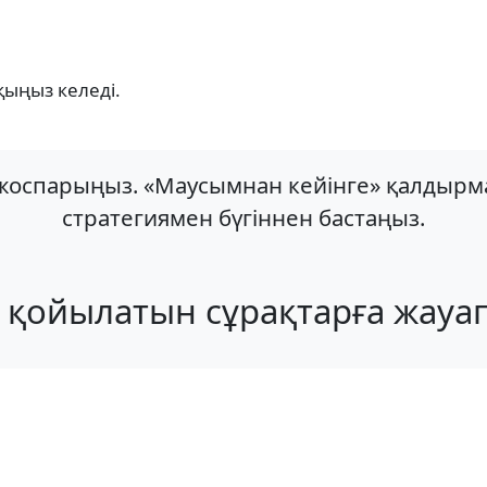
қыңыз келеді.
ыл жоспарыңыз. «Маусымнан кейінге» қалды
стратегиямен бүгіннен бастаңыз.
 қойылатын сұрақтарға жауа