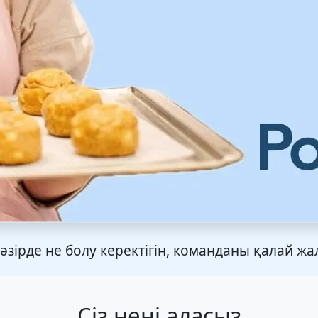
ірде не болу керектігін, команданы қалай жал
Сіз нені аласыз