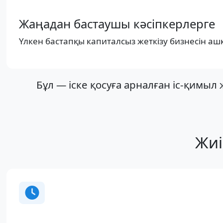
Жаңадан бастаушы кәсіпкерлерге
Үлкен бастапқы капиталсыз жеткізу бизнесін аш
Бұл — іске қосуға арналған іс-қим
Жиі