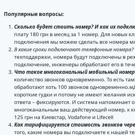
Популярные вопросы:
Сколько будет стоить номер? И как их подкл
плату 180 грн в месяц за 1 номер. Для новых к
подключения мы можем сделать все номера мн
В какие сроки подключают телефонные номера? 
техподдержки, номера будут подключены в ре
подключение, инженеры обработают его в тече
Что такое многоканальный мобильный номер
количество звонков одновременно. То есть там
обработают хоть 100 звонков одновременно.
короткие гудки и потому не имеют желания ис
ответа – фиксируются. И система напоминает 
многоканальным ваш действующий номер, к ко
125 грн на Киевстар, Vodafone и Lifecell
Как тарифицируется стоимость звонков через
того, какие номера вы подключаете к нашей т