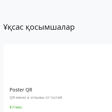
Ұқсас қосымшалар
Poster QR
QR-меню и отзывы от гостей
$7/мес.