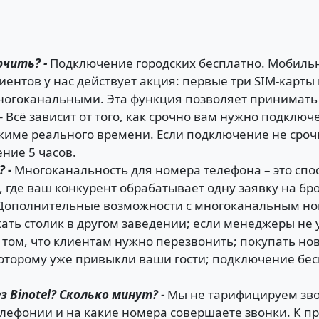
ючить? -
Подключение городских бесплатно. Мобильн
лиентов у нас действует акция: первые три SIM-карт
огоканальными. Эта функция позволяет принимать 
-
Всё зависит от того, как срочно вам нужно подключ
жиме реального времени. Если подключение не сроч
ние 5 часов.
?
-
Многоканальность для номера телефона – это спо
, где ваш конкурент обрабатывает одну заявку на б
мДополнительные возможности с многоканальным но
кать столик в другом заведении; если менеджеры не 
о том, что клиентам нужно перезвонить; покупать н
торому уже привыкли ваши гости; подключение бесп
 Binotel? Сколько минут? -
Мы не тарифицируем звон
елефонии и на какие номера совершаете звонки. К п