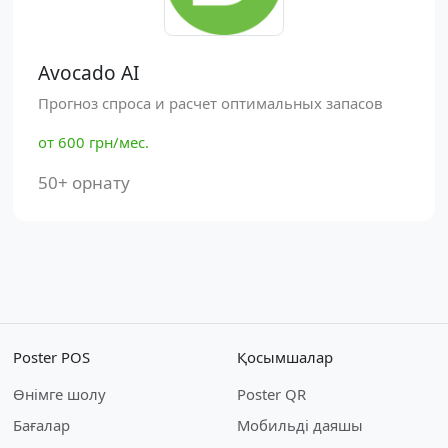
Avocado AI
Прогноз спроса и расчет оптимальных запасов
от 600 грн/мес.
50+ орнату
Poster POS
Қосымшалар
Өнімге шолу
Poster QR
Бағалар
Мобильді даяшы