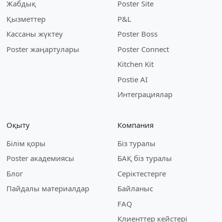
Жабдық
Poster Site
Қызметтер
P&L
Кассаны жүктеу
Poster Boss
Poster жаңартулары
Poster Connect
Kitchen Kit
Postie AI
Интеграциялар
Оқыту
Компания
Білім қоры
Біз туралы
Poster академиясы
БАҚ біз туралы
Блог
Серіктестерге
Пайдалы материалдар
Байланыс
FAQ
Клиенттер кейстері