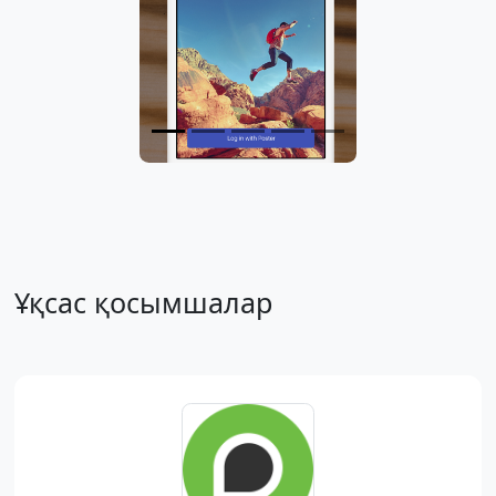
Ұқсас қосымшалар