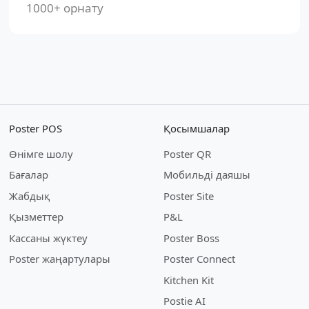
1000+ орнату
Poster POS
Қосымшалар
Өнімге шолу
Poster QR
Бағалар
Мобильді даяшы
Жабдық
Poster Site
Қызметтер
P&L
Кассаны жүктеу
Poster Boss
Poster жаңартулары
Poster Connect
Kitchen Kit
Postie AI