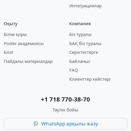
Интеграциялар
Оқыту
Компания
Білім қоры
Біз туралы
Poster академиясы
БАҚ біз туралы
Блог
Серіктестерге
Пайдалы материалдар
Байланыс
FAQ
Клиенттер кейстері
+1 718 770-38-70
Тәулік бойы
WhatsApp арқылы жазу