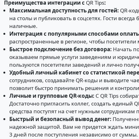
Преимущества интеграции с
QR Tips
:
Максимальная доступность для гостей:
QR-код
на столы и публиковать в соцсетях. Гости всегда 
наличные.
Интеграция с популярными способами оплат
распространенные в регионе, чтобы посетители 
Быстрое подключение без договора:
Начать по
оказываем прямые услуги заведениям и юридичес
пользуются посетители заведений и лично получ
Удобный личный кабинет со статистикой пере
сотрудников, создавайте QR-коды и выводите ча
позволит быстро принимать решения и контроли
Личные и групповые QR-коды:
C
QR Tips собир
Достаточно пригласить коллег, создать единый 
средства поступят на счет нужным сотрудникам
Быстрый и безопасный вывод денег:
Полученны
надежной защитой.
Вам не придется ждать мини
3 дней после поступления независимо от суммы.