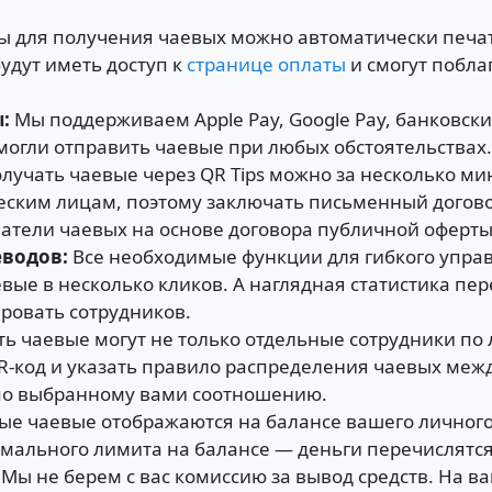
ы для получения чаевых можно автоматически печат
будут иметь доступ к
странице оплаты
и смогут побла
ы:
Мы поддерживаем Apple Pay, Google Pay, банковские
могли отправить чаевые при любых обстоятельствах.
лучать чаевые через QR Tips можно за несколько ми
ким лицам, поэтому заключать письменный договор с
атели чаевых на основе договора публичной оферты
водов :
Все необходимые функции для гибкого упра
евые в несколько кликов. А наглядная статистика пе
ровать сотрудников.
ать чаевые могут не только отдельные сотрудники п
QR-код и указать правило распределения чаевых меж
 по выбранному вами соотношению.
е чаевые отображаются на балансе вашего личного 
мального лимита на балансе — деньги перечислятся
Мы не берем с вас комиссию за вывод средств. На ва