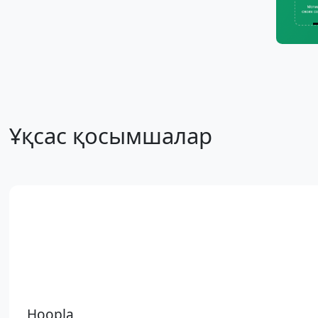
Ұқсас қосымшалар
Hoopla