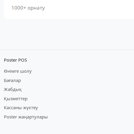
1000+ орнату
Poster POS
Өнімге шолу
Бағалар
Жабдық
Қызметтер
Кассаны жүктеу
Poster жаңартулары