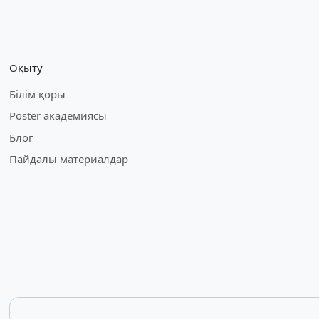
Оқыту
Білім қоры
Poster академиясы
Блог
Пайдалы материалдар