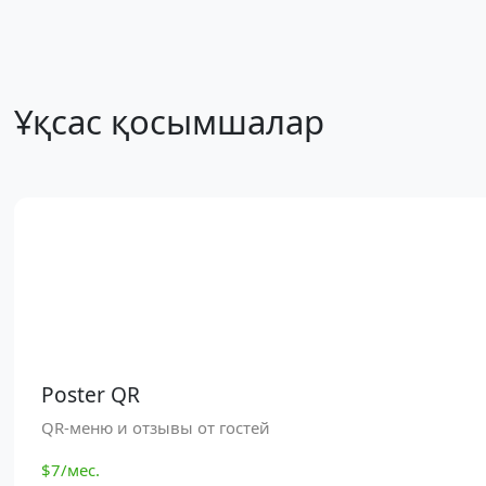
Ұқсас қосымшалар
Poster QR
QR-меню и отзывы от гостей
$7/мес.