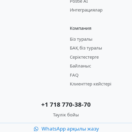
Postie AI
Интеграциялар
Компания
Біз туралы
БАҚ біз туралы
Серіктестерге
Байланыс
FAQ
Клиенттер кейстері
+1 718 770-38-70
Тәулік бойы
WhatsApp арқылы жазу