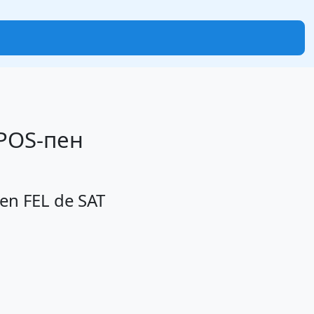
 POS-пен
men FEL de SAT