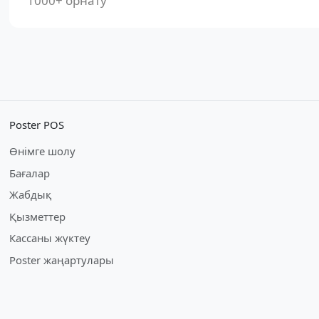
1000+ орнату
Poster POS
Өнімге шолу
Бағалар
Жабдық
Қызметтер
Кассаны жүктеу
Poster жаңартулары