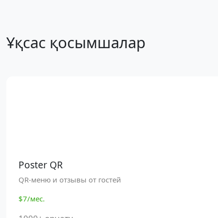
Ұқсас қосымшалар
Poster QR
QR-меню и отзывы от гостей
$7/мес.