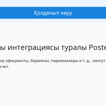
Қолданып көру
 интеграциясы туралы Post
у официанты, бармены, парикмахеры и т. д., смогут 
счет.