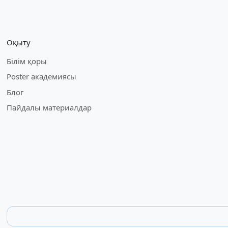
Оқыту
Білім қоры
Poster академиясы
Блог
Пайдалы материалдар