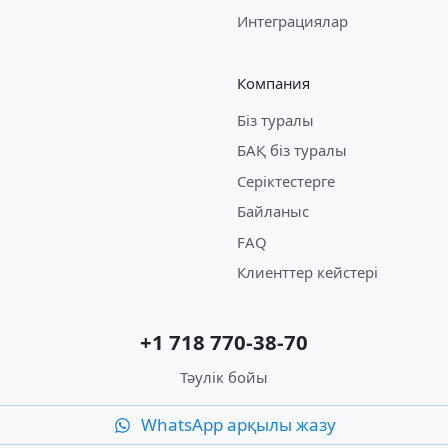
Интеграциялар
Компания
Біз туралы
БАҚ біз туралы
Серіктестерге
Байланыс
FAQ
Клиенттер кейстері
+1 718 770-38-70
Тәулік бойы
WhatsApp арқылы жазу