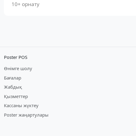
10+ орнату
Poster POS
Өнімге шолу
Бағалар
Жабдық
Қызметтер
Кассаны жүктеу
Poster жаңартулары