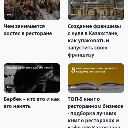
Чем занимается
Создание франшизы
хостес в ресторане
с нуля в Казахстане,
как упаковать и
запустить свою
франшизу
Барбек – кто это и как
ТОП-5 книг о
его нанять
ресторанном бизнесе
- подборка лучших
книг о ресторанах и
кафе для Казахстана